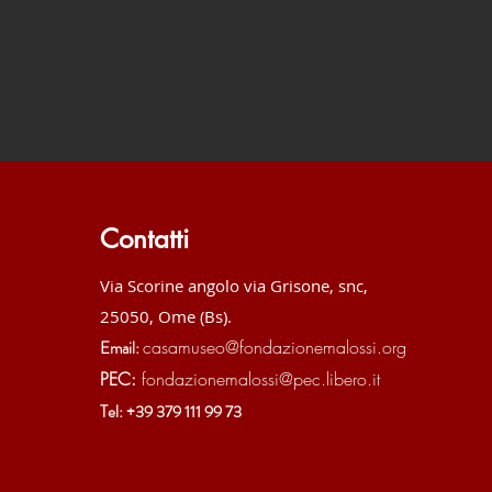
Contatti
Via Scorine angolo via Grisone, snc,
25050, Ome (Bs).
casamuseo@fondazionemalossi.org
Email:
PEC:
fondazionemalossi@pec.libero.it
Tel: +39 379 111 99 73