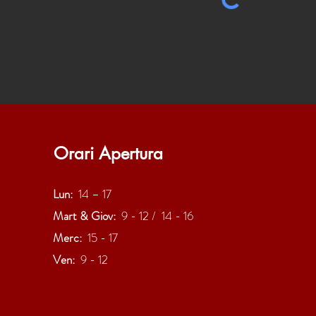
Orari Apertura
Lun:
14 – 17
Mart & Giov:
9 - 12 / 14 - 16
Merc:
15 - 17
Ven:
9 - 12