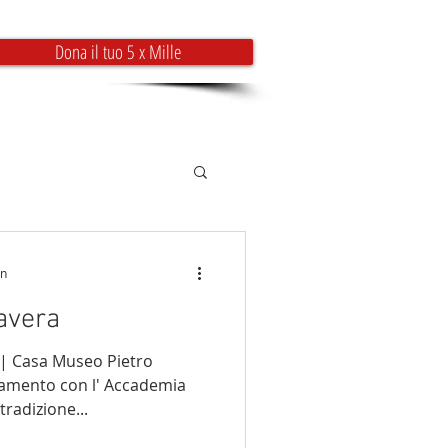
Dona il tuo 5 x Mille
EVENTI
INFO & CONTATTI
in
avera
0 | Casa Museo Pietro
tamento con l' Accademia
radizione...