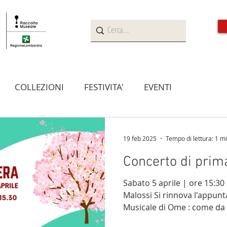
CASA MUSEO
BORGO DEL MAGLIO
ATTIVITA'
COLLEZIONI
FESTIVITA'
EVENTI
19 feb 2025
Tempo di lettura: 1 m
Concerto di prim
Sabato 5 aprile | ore 15:3
Malossi Si rinnova l'appun
Musicale di Ome : come da t