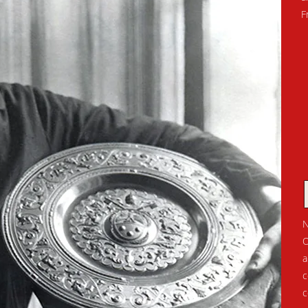
F
N
O
a
c
c