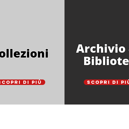
Archivio
ollezioni
Bibliot
Scopri di più
Scopri di pi