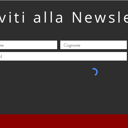
Cortina 
Pietro Malossi ETS , che si terrà in
lossi e
iviti alla Newsl
co
data lunedì 27 ottobre 2025 a partire
lo
dalle ore 17:00 presso il suggestivo
Museo I Magli di Sarezzo. L’iniziativa
rappresenta