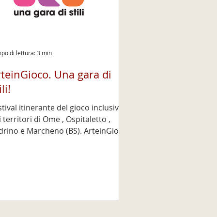
po di lettura: 3 min
teinGioco. Una gara di
ili!
stival itinerante del gioco inclusivo
 territori di Ome , Ospitaletto ,
rcheno (BS). ArteinGioco.
ra di stili! è il progetto nato
ll’ambito del bando Olimpiadi della
egione Lombardia , che si
opone di valorizzare i temi del
oco, dello sport e della cultura in un
ntesto che precede i Giochi Olimpici
Paralimpici Invernali di Milano