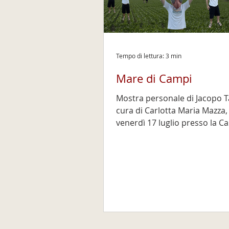
Tempo di lettura: 3 min
Mare di Campi
Mostra personale di Jacopo Ta
cura di Carlotta Maria Mazza
venerdì 17 luglio presso la C
Museo Pietro Malossi. Testo 
Carlotta Maria Mazza La Fon
Pietro Malossi ETS è lieta di
presentare Mare di campi, la
mostra personale di Jacopo Ta
cura di Carlotta Maria Mazza.
L’esposizione si inaugura pre
Casa Museo Pietro Malossi a