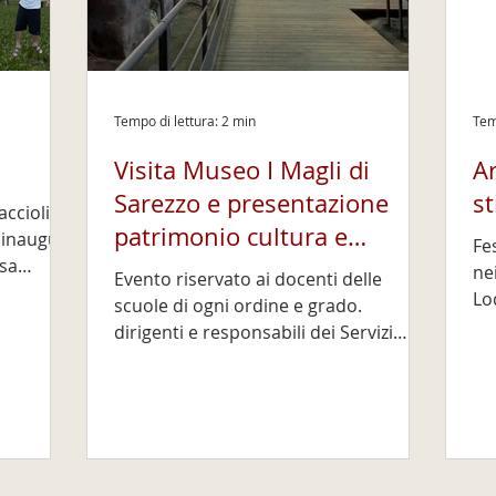
Tempo di lettura: 2 min
Tem
Visita Museo I Magli di
Ar
Sarezzo e presentazione
st
ccioli, a
patrimonio cultura e
, inaugura
Fe
asa
didattico della Valle Trompia
nei
Evento riservato ai docenti delle
di
Lodrino e Ma
scuole di ogni ordine e grado.
dazione
Una ga
dirigenti e responsabili dei Servizi
ne
educativi. Lunedì 27 ottobre , con
 prima
Cultura di R
grande piacere desideriamo invitarVi
ccioli, a
pr
ad un appuntamento speciale
gi
promosso dal Sistema Museale di
sso la
co
Valle Trompia , in collaborazione con il
l Borgo
e 
Comune di Sarezzo e la Fondazione