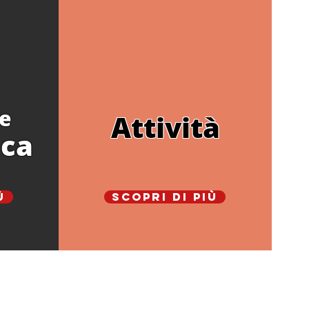
e
Attività
eca
ù
Scopri di più