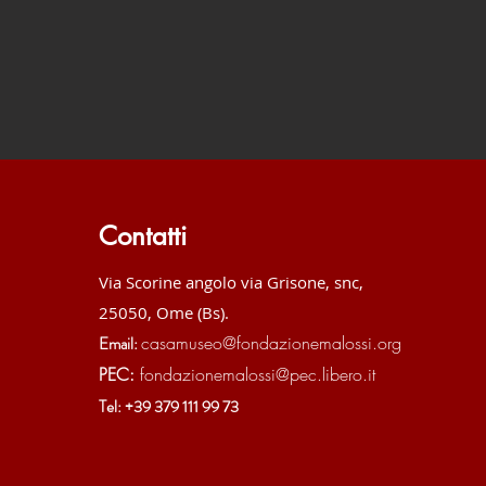
Contatti
Via Scorine angolo via Grisone, snc,
25050, Ome (Bs).
casamuseo@fondazionemalossi.org
Email:
PEC:
fondazionemalossi@pec.libero.it
Tel: +39 379 111 99 73