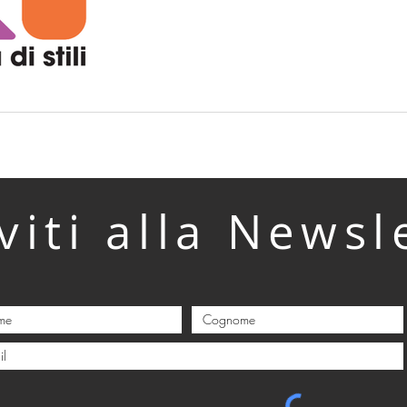
Regione Lombardia , che si 
temi del gioco, dello sport 
contesto che precede i Gioc
Invernali di Milano Cortina 2026 . Tra gli obiett
coinvolgimento attivo delle
Ospit
iviti alla Newsl