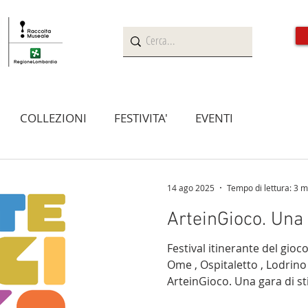
CASA MUSEO
BORGO DEL MAGLIO
ATTIVITA'
COLLEZIONI
FESTIVITA'
EVENTI
14 ago 2025
Tempo di lettura: 3 m
ArteinGioco. Una g
Festival itinerante del gioco
Ome , Ospitaletto , Lodrino e Marcheno (BS)
ArteinGioco. Una gara di stili! è il progetto
nell’ambito del bando Olimpi