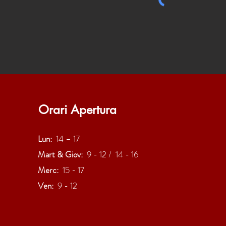
Orari Apertura
Lun:
14 – 17
Mart & Giov:
9 - 12 / 14 - 16
Merc:
15 - 17
Ven:
9 - 12