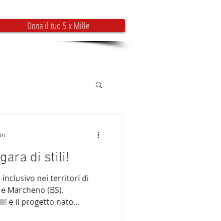
Dona il tuo 5 x Mille
EVENTI
INFO & CONTATTI
in
ara di stili!
 inclusivo nei territori di
.
 nato
adi della Cultura di