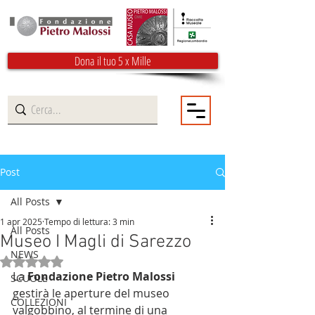
Dona il tuo 5 x Mille
Post
All Posts
1 apr 2025
Tempo di lettura: 3 min
All Posts
Museo I Magli di Sarezzo
NEWS
Valutazione NaN stelle su 5.
La 
Fondazione Pietro Malossi
SCUOLE
gestirà le aperture del museo 
COLLEZIONI
valgobbino, al termine di una 